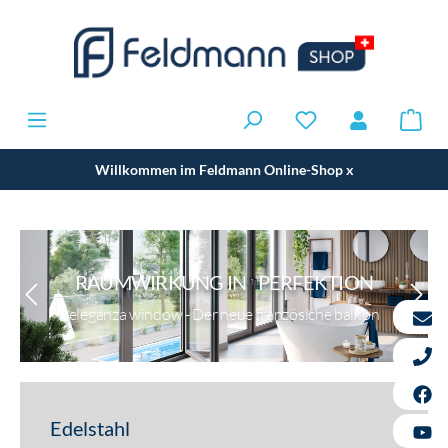
Willkommen im Feldmann Online-Shop
x
RAUMWIRKUNG IN PERFEKTION
eleganza window - Der neue französiche balkon
Edelstahl