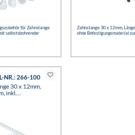
gszubehör für Zahnstange
Zahnstange 30 x 12mm, Länge
mit selbstsbohrender
ohne Befestigungsmaterial z
 Stück, verzinkt
Anschweißen, aus verstärkte
mit Stahlkern
L-NR.:
266-100
nge 30 x 12mm,
, inkl.
gungsmaterial,