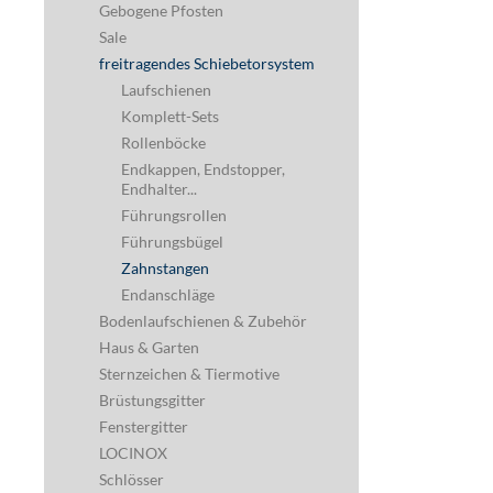
Gebogene Pfosten
Sale
freitragendes Schiebetorsystem
Laufschienen
Komplett-Sets
Rollenböcke
Endkappen, Endstopper,
Endhalter...
Führungsrollen
Führungsbügel
Zahnstangen
Endanschläge
Bodenlaufschienen & Zubehör
Haus & Garten
Sternzeichen & Tiermotive
Brüstungsgitter
Fenstergitter
LOCINOX
Schlösser