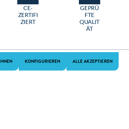
CE-
GEPRÜ
ZERTIFI
FTE
ZIERT
QUALIT
ÄT
EHNEN
KONFIGURIEREN
ALLE AKZEPTIEREN
Newsletter abonnieren
Abonnieren Sie unseren kostenlosen Newsletter und erhalten
Sie regelmäßig exklusive Informationen von Feldmann.