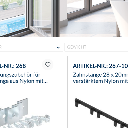
alkon
ER
GEWICHT
L-NR.:
268
ARTIKEL-NR.:
267-1
gungszubehör für
Zahnstange 28 x 20mm
nge aus Nylon mit
verstärktem Nylon mit
bohrender Schraube,
Stahlkern, Länge 1m, 
 verzinkt
Befestigungsmaterial