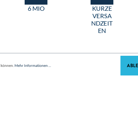
6 MIO
KURZE
VERSA
NDZEIT
EN
ABL
u können.
Mehr Informationen ...
Wir sind Partner der Fachbetriebe, Architekten und Planer.
Unternehmen
Über Feldmann
Ansprechpartner
Standorte
Impressum