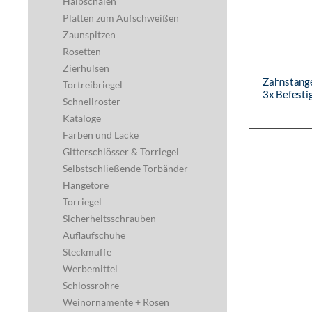
Halbschalen
Platten zum Aufschweißen
Zaunspitzen
Rosetten
Zierhülsen
Zahnstange
Tortreibriegel
3x Befesti
Schnellroster
Anschweiße
Kataloge
Farben und Lacke
Gitterschlösser & Torriegel
Selbstschließende Torbänder
Hängetore
Torriegel
Sicherheitsschrauben
Auflaufschuhe
Steckmuffe
Werbemittel
Schlossrohre
Weinornamente + Rosen