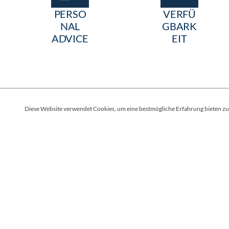
PERSO
VERFÜ
NAL
GBARK
ADVICE
EIT
Diese Website verwendet Cookies, um eine bestmögliche Erfahrung bieten z
Informationen
Versand
Zahlungsbedingungen
Retoure & Reklamation
AGB