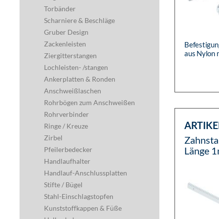
Torbänder
Scharniere & Beschläge
Gruber Design
Zackenleisten
Befestigun
aus Nylon 
Ziergitterstangen
Schraube, 6
Lochleisten- /stangen
Ankerplatten & Ronden
Anschweißlaschen
Rohrbögen zum Anschweißen
Rohrverbinder
ARTIKE
Ringe / Kreuze
Zirbel
Zahnsta
Länge 1m
Pfeilerbedecker
Befesti
Handlaufhalter
verzinkt
Handlauf-Anschlussplatten
Stifte / Bügel
Stahl-Einschlagstopfen
Kunststoffkappen & Füße