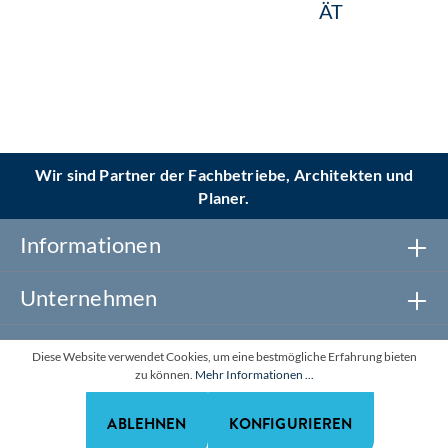
ÄT
Wir sind Partner der Fachbetriebe, Architekten und
Planer.
Informationen
Unternehmen
Newsletter abonnieren
Diese Website verwendet Cookies, um eine bestmögliche Erfahrung bieten
zu können.
Mehr Informationen ...
Realisiert mit Shopware
ABLEHNEN
KONFIGURIEREN
*Alle Preise zzgl. gesetzl. Mehrwertsteuer. Alle Rechte
vorbehalten.