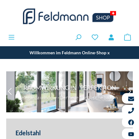
Willkommen im Feldmann Online-Shop
x
RAUMWIRKUNG IN PERFEKTION
eleganza window - Der neue französiche balkon
Edelstahl