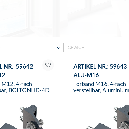
alkon
ER
GEWICHT
L-NR.:
59642-
ARTIKEL-NR.:
59643-
12
ALU-M16
 M12, 4-fach
Torband M16, 4-fach
lbar, BOLTONHD-4D
verstellbar, Aluminiu