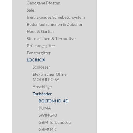
Gebogene Pfosten
Sale
freitragendes Schiebetorsystem
Bodenlaufschienen & Zubehör
Haus & Garten
Sternzeichen & Tiermotive
Brüstungsgitter
Fenstergitter
LOCINOX
Schlösser
Elektrischer Öffner
MODULEC-SA
Anschläge
Torbänder
BOLTONHD-4D
PUMA
SWING40
GBM Torbandsets
GBMU4D