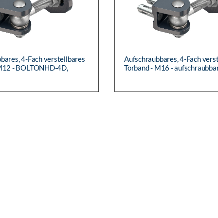
bares, 4-Fach verstellbares
Aufschraubbares, 4-Fach verst
 M12 - BOLTONHD-4D,
Torband - M16 - aufschraubba
bare U-Stoßplatte mit
Stoßplatte mit Quick-Fix-
efestigung...
Befestigungssystem &amp;...