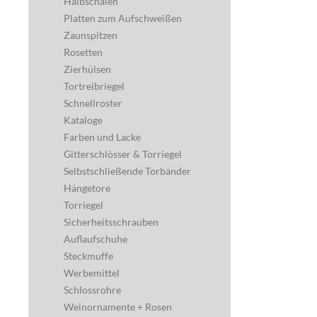
Halbschalen
Platten zum Aufschweißen
Zaunspitzen
Rosetten
Zierhülsen
Tortreibriegel
Schnellroster
Kataloge
Farben und Lacke
Gitterschlösser & Torriegel
Selbstschließende Torbänder
Hängetore
Torriegel
Sicherheitsschrauben
Auflaufschuhe
Steckmuffe
Werbemittel
Schlossrohre
Weinornamente + Rosen