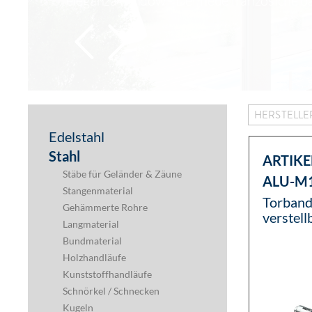
eleganza window - Der neue französiche b
HERSTELL
Edelstahl
Stahl
ARTIKE
Stäbe für Geländer & Zäune
ALU-M
Stangenmaterial
Torband
Gehämmerte Rohre
verstel
Langmaterial
Bundmaterial
Holzhandläufe
Kunststoffhandläufe
Schnörkel / Schnecken
Kugeln