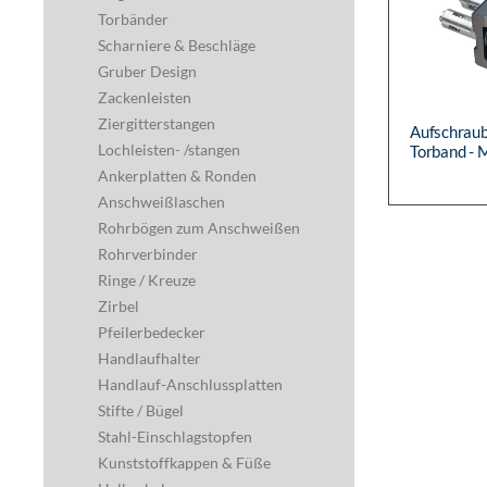
Torbänder
Scharniere & Beschläge
Gruber Design
Zackenleisten
Ziergitterstangen
Aufschraub
Lochleisten- /stangen
Torband -
aufschraub
Ankerplatten & Ronden
Quick-Fix-B
Anschweißlaschen
Rohrbögen zum Anschweißen
Rohrverbinder
Ringe / Kreuze
Zirbel
Pfeilerbedecker
Handlaufhalter
Handlauf-Anschlussplatten
Stifte / Bügel
Stahl-Einschlagstopfen
Kunststoffkappen & Füße