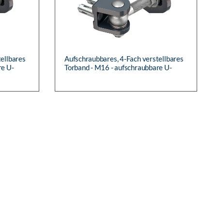
ellbares
Aufschraubbares, 4-Fach verstellbares
re U-
Torband - M16 - aufschraubbare U-
Stoßplatte mit Quick-Fix-
Befestigungssystem &amp;...