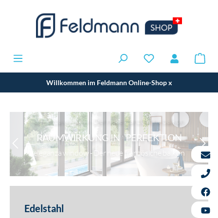
Willkommen im Feldmann Online-Shop
x
RAUMWIRKUNG IN PERFEKTION
eleganza window - Der neue französiche balkon
Edelstahl