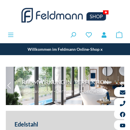
Willkommen im Feldmann Online-Shop
x
RAUMWIRKUNG IN PERFEKTION
eleganza window - Der neue französiche balkon
Edelstahl