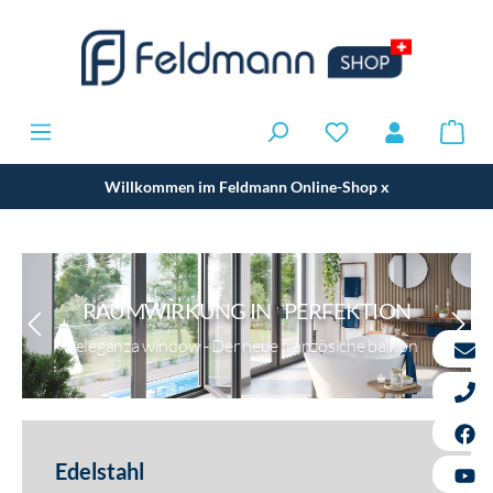
Willkommen im Feldmann Online-Shop
x
RAUMWIRKUNG IN PERFEKTION
eleganza window - Der neue französiche balkon
Edelstahl