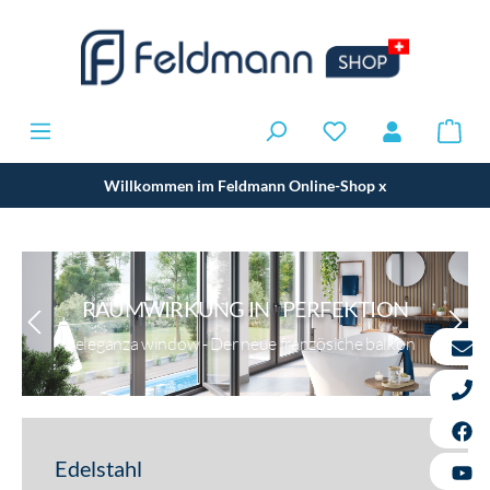
Willkommen im Feldmann Online-Shop
x
RAUMWIRKUNG IN PERFEKTION
eleganza window - Der neue französiche balkon
Edelstahl