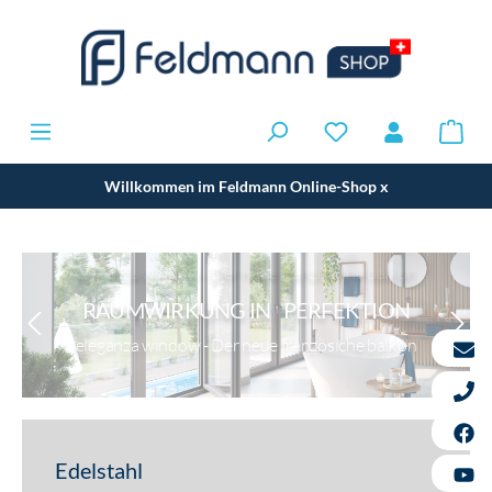
Willkommen im Feldmann Online-Shop
x
RAUMWIRKUNG IN PERFEKTION
eleganza window - Der neue französiche balkon
Edelstahl