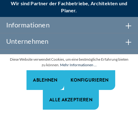
Wir sind Partner der Fachbetriebe, Architekten und
Planer.
Informationen
Unternehmen
Newsletter abonnieren
Diese Website verwendet Cookies, um eine bestmögliche Erfahrung bieten
zu können.
Mehr Informationen ...
Realisiert mit Shopware
ABLEHNEN
KONFIGURIEREN
*Alle Preise zzgl. gesetzl. Mehrwertsteuer. Alle Rechte
vorbehalten.
ALLE AKZEPTIEREN